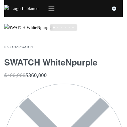
0
RELOJES
›
SWATCH
SWATCH WhiteNpurple
$
400,000
$
360,000