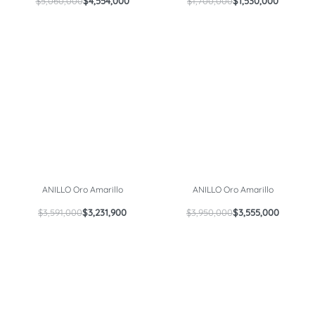
$
5,060,000
$
4,554,000
$
1,700,000
$
1,530,000
ANILLO Oro Amarillo
ANILLO Oro Amarillo
$
3,591,000
$
3,231,900
$
3,950,000
$
3,555,000