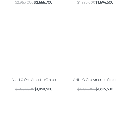
$
2,963,000
$
2,666,700
$
1,885,000
$
1,696,500
ANILLO Oro Amarillo Circón
ANILLO Oro Amarillo Circón
$
2,065,000
$
1,858,500
$
1,795,000
$
1,615,500