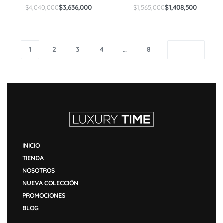
$
4,040,000
$
3,636,000
$
1,565,000
$
1,408,500
1
2
3
4
…
8
INICIO
TIENDA
NOSOTROS
NUEVA COLECCIÓN
PROMOCIONES
BLOG