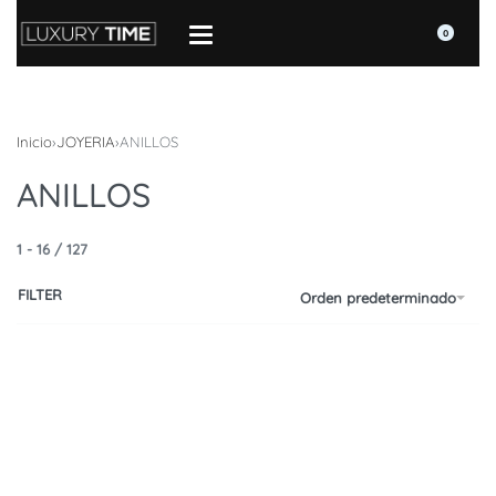
0
Inicio
›
JOYERIA
›
ANILLOS
ANILLOS
1
-
16
/
127
FILTER
Orden predeterminado