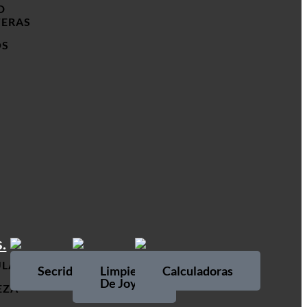
D
TERAS
OS
URA
JOYERIA
RELOJES
.
ULADORAS
Secrid
Limpieza
Calculadoras
De Joyas
EZA