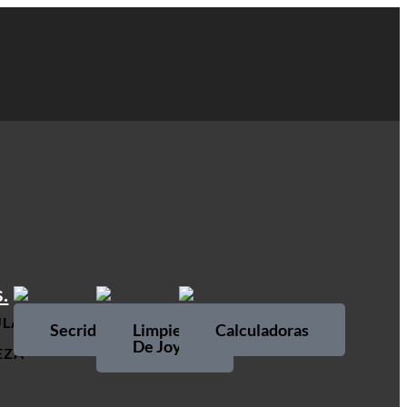
URA
JOYERIA
RELOJES
.
ULADORAS
Secrid
Limpieza
Calculadoras
De Joyas
EZA