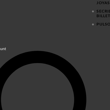
JOYAS
SECRI
BILLE
PULS
ount