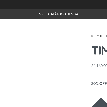
INICIO
CATÁLOGO
TIENDA
RELOJES
›
TI
$
1,180,0
20% OFF