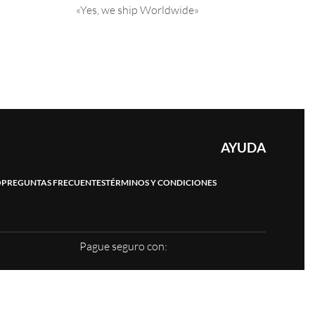
«Yes, we ship Worldwide»
AYUDA
O
PREGUNTAS FRECUENTES
TÉRMINOS Y CONDICIONES
Pague seguro con: