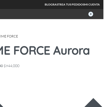
BLOG
RASTREA TUS PEDIDOS
MI CUENTA
0
TIME FORCE
ME FORCE Aurora
00
$
944,000