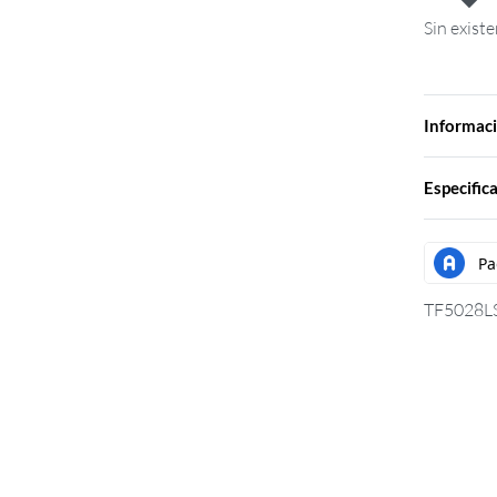
Sin existe
Informac
Especific
TF5028L