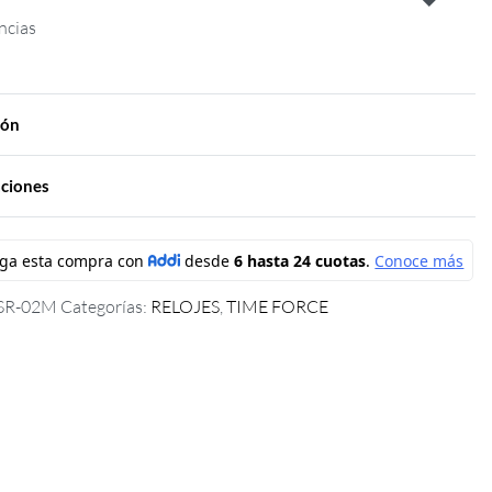
ncias
ión
aciones
SR-02M
Categorías:
RELOJES
,
TIME FORCE