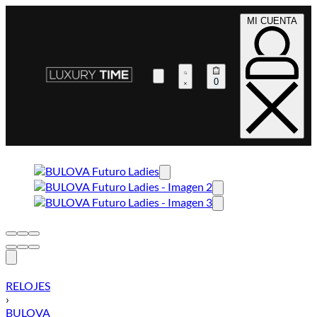
MI CUENTA
0
RELOJES
›
BULOVA