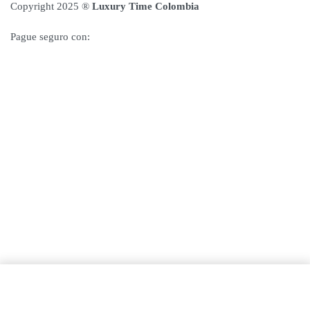
Copyright 2025 ®
Luxury Time Colombia
Pague seguro con:
Need help? Our team is just a message away
Añadir al carrito