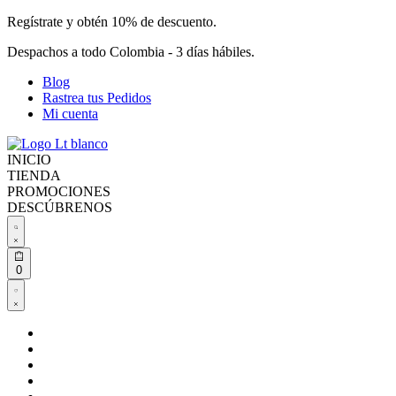
Skip
Regístrate y obtén 10% de descuento.
to
Despachos a todo Colombia - 3 días hábiles.
content
Blog
Rastrea tus Pedidos
Mi cuenta
INICIO
TIENDA
PROMOCIONES
DESCÚBRENOS
Buscar
abierto
Open
0
cart
Open
Account
details