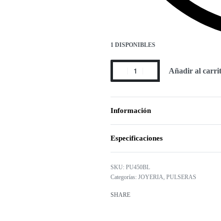
1 DISPONIBLES
Añadir al carri
Información
Especificaciones
PU450BL
Categorías:
JOYERIA
,
PULSERAS
SHARE