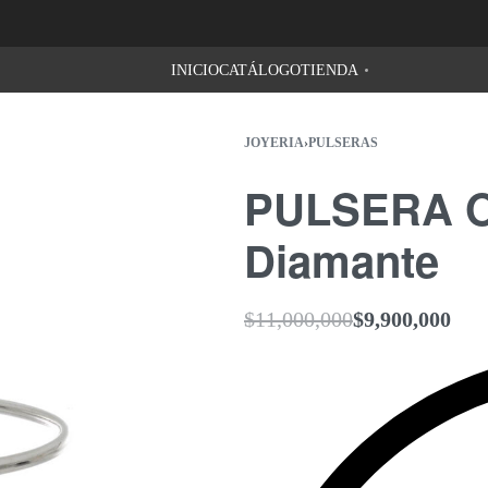
Despachos a todo Colombia - 3 días hábile
INICIO
CATÁLOGO
TIENDA
JOYERIA
›
PULSERAS
PULSERA O
Diamante
$
11,000,000
$
9,900,000