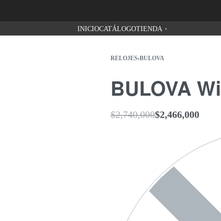
Despachos a todo Colombia - 3 días hábile
INICIO
CATÁLOGO
TIENDA
RELOJES
›
BULOVA
BULOVA Wil
$
2,740,000
$
2,466,000