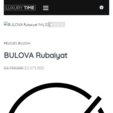
0
RELOJES
›
BULOVA
BULOVA Rubaiyat
$
3,750,000
$
3,375,000