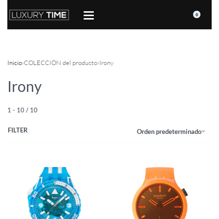
0
Inicio
›
COLECCIÓN del producto
›
Irony
Irony
1
-
10
/
10
FILTER
Orden predeterminado