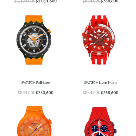
$
1,124,000
$
1,011,600
$
854,000
$
768,600
SWATCH Fall-Iage
SWATCH Lions Mane
$
834,000
$
750,600
$
854,000
$
768,600